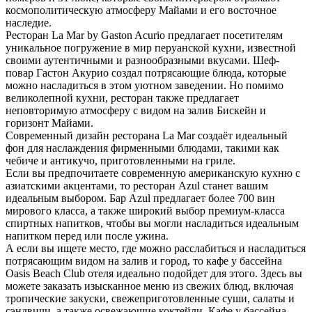
космополитическую атмосферу Майами и его восточное
наследие.
Ресторан La Mar by Gaston Acurio предлагает посетителям
уникальное погружение в мир перуанской кухни, известной
своими аутентичными и разнообразными вкусами. Шеф-
повар Гастон Акурио создал потрясающие блюда, которые
можно насладиться в этом уютном заведении. Но помимо
великолепной кухни, ресторан также предлагает
неповторимую атмосферу с видом на залив Бискейн и
горизонт Майами.
Современный дизайн ресторана La Mar создаёт идеальный
фон для наслаждения фирменными блюдами, такими как
чебиче и антикучо, приготовленными на гриле.
Если вы предпочитаете современную американскую кухню с
азиатскими акцентами, то ресторан Azul станет вашим
идеальным выбором. Бар Azul предлагает более 700 вин
мирового класса, а также широкий выбор премиум-класса
спиртных напитков, чтобы вы могли насладиться идеальным
напитком перед или после ужина.
А если вы ищете место, где можно расслабиться и насладиться
потрясающим видом на залив и город, то кафе у бассейна
Oasis Beach Club отеля идеально подойдет для этого. Здесь вы
можете заказать изысканное меню из свежих блюд, включая
тропические закуски, свежеприготовленные суши, салаты и
сэндвичи, а также освежающие коктейли. Кафе у бассейна