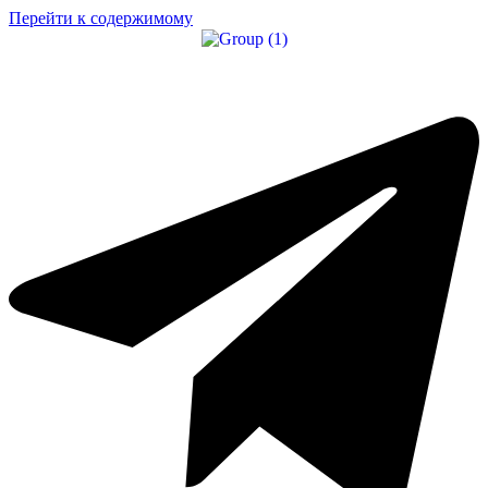
Перейти к содержимому
африка и индийский океан
Азия
Центральная и южная америка
Евросоюз и восточная европа
Ближний восток
Северная америка
карибский бассейн
АКТИВНЫЙ ОТДЫХ
ИСКУССТВО И КУЛЬТУРА
пляжный ОТДЫХ
городской туризм
КОРПОРАТИВНЫЕ КАНИКУЛЫ
круизы
СЕМЕЙНЫЕ ТУРЫ
свадебные туры
ЛЕЧЕБНО-ОЗДОРОВИТЕЛЬНЫЙ ТУРИЗМ
САФАРИ-ПУТЕШЕСТВИЯ
ГОРНОЛЫЖНЫЙ ТУРИЗМ