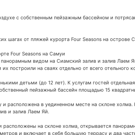
воздухе с собственным пейзажным бассейном и потряс
их шагах от пляжей курорта Four Seasons на острове 
е Four Seasons на Самуи
 панорамным видом на Сиамский залив и залив Лаем Яй
их построили на сваях отдельно от всего отельного к
нькими детьми (до 12 лет). К услугам гостей отдельна
собственный пейзажный бассейн площадью 15 квадратн
 и расположена в уединенном месте на склоне холма.
ив и залив Лаем Яй.
и расположены на склоне холма, открывается панорам
 метров и включает в себя большую террасу и два час