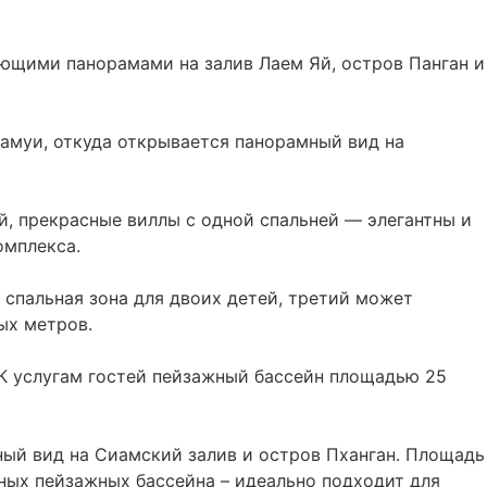
ающими панорамами на залив Лаем Яй, остров Панган и
Самуи, откуда открывается панорамный вид на
, прекрасные виллы с одной спальней — элегантны и
омплекса.
я спальная зона для двоих детей, третий может
ых метров.
 К услугам гостей пейзажный бассейн площадью 25
ный вид на Сиамский залив и остров Пханган. Площадь
тных пейзажных бассейна – идеально подходит для