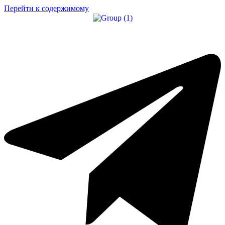
Перейти к содержимому
африка и индийский океан
Азия
Центральная и южная америка
Евросоюз и восточная европа
Ближний восток
Северная америка
карибский бассейн
АКТИВНЫЙ ОТДЫХ
ИСКУССТВО И КУЛЬТУРА
пляжный ОТДЫХ
городской туризм
КОРПОРАТИВНЫЕ КАНИКУЛЫ
круизы
СЕМЕЙНЫЕ ТУРЫ
свадебные туры
ЛЕЧЕБНО-ОЗДОРОВИТЕЛЬНЫЙ ТУРИЗМ
САФАРИ-ПУТЕШЕСТВИЯ
ГОРНОЛЫЖНЫЙ ТУРИЗМ