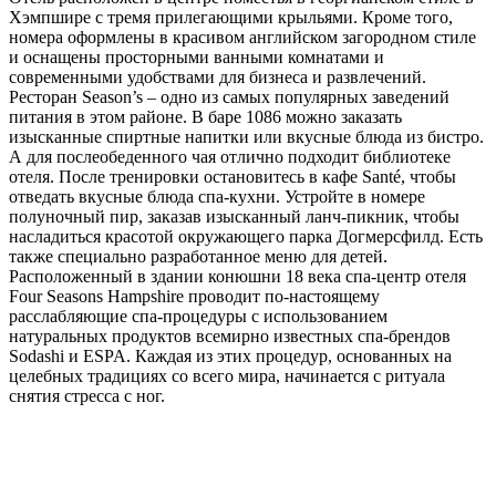
Хэмпшире с тремя прилегающими крыльями. Кроме того,
свадебные туры
номера оформлены в красивом английском загородном стиле
ЛЕЧЕБНО-ОЗДОРОВИТЕЛЬНЫЙ ТУРИЗМ
и оснащены просторными ванными комнатами и
САФАРИ-ПУТЕШЕСТВИЯ
современными удобствами для бизнеса и развлечений.
ГОРНОЛЫЖНЫЙ ТУРИЗМ
Ресторан Season’s – одно из самых популярных заведений
питания в этом районе. В баре 1086 можно заказать
изысканные спиртные напитки или вкусные блюда из бистро.
А для послеобеденного чая отлично подходит библиотеке
отеля. После тренировки остановитесь в кафе Santé, чтобы
отведать вкусные блюда спа-кухни. Устройте в номере
полуночный пир, заказав изысканный ланч-пикник, чтобы
насладиться красотой окружающего парка Догмерсфилд. Есть
также специально разработанное меню для детей.
Расположенный в здании конюшни 18 века спа-центр отеля
Four Seasons Hampshire проводит по-настоящему
расслабляющие спа-процедуры с использованием
натуральных продуктов всемирно известных спа-брендов
Sodashi и ESPA. Каждая из этих процедур, основанных на
целебных традициях со всего мира, начинается с ритуала
снятия стресса с ног.