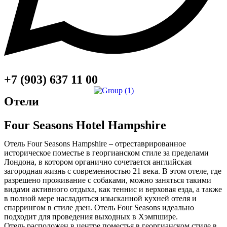
+7 (903) 637 11 00
африка и индийский океан
Отели
Азия
Центральная и южная америка
Four Seasons Hotel Hampshire
Евросоюз и восточная европа
Ближний восток
Отель Four Seasons Hampshire – отреставрированное
Северная америка
историческое поместье в георгианском стиле за пределами
карибский бассейн
Лондона, в котором органично сочетается английская
загородная жизнь с современностью 21 века. В этом отеле, где
АКТИВНЫЙ ОТДЫХ
разрешено проживание с собаками, можно заняться такими
ИСКУССТВО И КУЛЬТУРА
видами активного отдыха, как теннис и верховая езда, а также
пляжный ОТДЫХ
в полной мере насладиться изысканной кухней отеля и
городской туризм
спаррингом в стиле дзен. Отель Four Seasons идеально
КОРПОРАТИВНЫЕ КАНИКУЛЫ
подходит для проведения выходных в Хэмпшире.
круизы
Отель расположен в центре поместья в георгианском стиле в
СЕМЕЙНЫЕ ТУРЫ