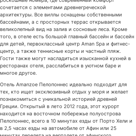
роскошные номера, где современный комфорт
ЛЕЧЕБНО-ОЗДОРОВИТЕЛЬНЫЙ ТУРИЗМ
сочетается с элементами древнегреческой
САФАРИ-ПУТЕШЕСТВИЯ
архитектуры. Все виллы оснащены собственными
ГОРНОЛЫЖНЫЙ ТУРИЗМ
бассейнами, а с просторных террас открывается
великолепный вид на залив и сосновые леса. Кроме
того, в отеле есть большой главный бассейн и бассейн
для детей, первоклассный центр Aman Spa и фитнес-
центр, а также теннисные корты и частный пляж.
Гости также могут насладиться изысканной кухней в
ресторанах отеля, расслабиться в уютном баре и
многое другое.
Отель Amanzoe Пелопоннес идеально подходит для
тех, кто ищет эксклюзивный отдых у моря и желает
познакомиться с уникальной историей древней
Греции. Открытый в лето 2012 года, этот курорт
находится на восточном побережье полуострова
Пелопоннес, всего в 10 минутах езды от Порто Хели и
в 2,5 часах езды на автомобиле от Афин или 25
минутах перелета на вертолете от афинского