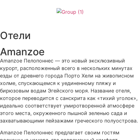
африка и индийский океан
Азия
Отели
Центральная и южная америка
Евросоюз и восточная европа
Amanzoe
Ближний восток
Северная америка
Amanzoe Пелопоннес — это новый эксклюзивный
карибский бассейн
курорт, расположенный всего в нескольких минутах
езды от древнего города Порто Хели на живописном
АКТИВНЫЙ ОТДЫХ
холме, спускающемся к уединенному пляжу и
ИСКУССТВО И КУЛЬТУРА
бирюзовым водам Эгейского моря. Название отеля,
пляжный ОТДЫХ
которое переводится с санскрита как «тихий уголок»,
городской туризм
идеально соответствует умиротворенной атмосфере
КОРПОРАТИВНЫЕ КАНИКУЛЫ
этого места, окруженного пышной зеленью сада и
круизы
захватывающими пейзажами греческого полуострова.
СЕМЕЙНЫЕ ТУРЫ
Amanzoe Пелопоннес предлагает своим гостям
свадебные туры