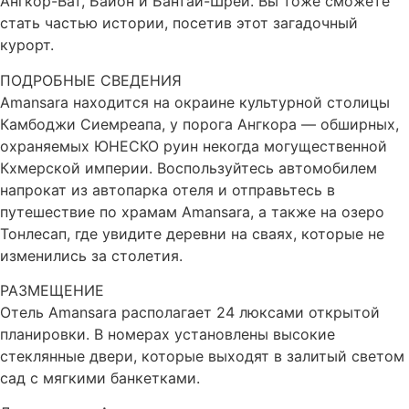
Ангкор-Ват, Байон и Бантай-Шрей. Вы тоже сможете
АКТИВНЫЙ ОТДЫХ
стать частью истории, посетив этот загадочный
ИСКУССТВО И КУЛЬТУРА
курорт.
пляжный ОТДЫХ
городской туризм
ПОДРОБНЫЕ СВЕДЕНИЯ
КОРПОРАТИВНЫЕ КАНИКУЛЫ
Amansara находится на окраине культурной столицы
круизы
Камбоджи Сиемреапа, у порога Ангкора — обширных,
СЕМЕЙНЫЕ ТУРЫ
охраняемых ЮНЕСКО руин некогда могущественной
свадебные туры
Кхмерской империи. Воспользуйтесь автомобилем
ЛЕЧЕБНО-ОЗДОРОВИТЕЛЬНЫЙ ТУРИЗМ
напрокат из автопарка отеля и отправьтесь в
САФАРИ-ПУТЕШЕСТВИЯ
путешествие по храмам Amansara, а также на озеро
ГОРНОЛЫЖНЫЙ ТУРИЗМ
Тонлесап, где увидите деревни на сваях, которые не
изменились за столетия.
РАЗМЕЩЕНИЕ
Отель Amansara располагает 24 люксами открытой
планировки. В номерах установлены высокие
стеклянные двери, которые выходят в залитый светом
сад с мягкими банкетками.