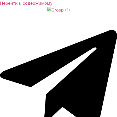
Перейти к содержимому
африка и индийский океан
Азия
Центральная и южная америка
Евросоюз и восточная европа
Ближний восток
Северная америка
карибский бассейн
АКТИВНЫЙ ОТДЫХ
ИСКУССТВО И КУЛЬТУРА
пляжный ОТДЫХ
городской туризм
КОРПОРАТИВНЫЕ КАНИКУЛЫ
круизы
СЕМЕЙНЫЕ ТУРЫ
свадебные туры