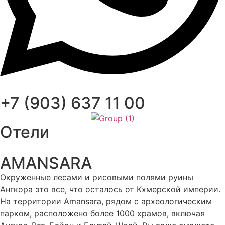
+7 (903) 637 11 00
Отели
африка и индийский океан
Азия
Центральная и южная америка
AMANSARA
Евросоюз и восточная европа
Окруженные лесами и рисовыми полями руины
Ближний восток
Ангкора это все, что осталось от Кхмерской империи.
Северная америка
На территории Amansara, рядом с археологическим
карибский бассейн
парком, расположено более 1000 храмов, включая