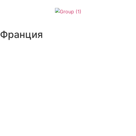
африка и индийский океан
Азия
Франция
Центральная и южная америка
Евросоюз и восточная европа
Ближний восток
Северная америка
карибский бассейн
АКТИВНЫЙ ОТДЫХ
ИСКУССТВО И КУЛЬТУРА
пляжный ОТДЫХ
городской туризм
КОРПОРАТИВНЫЕ КАНИКУЛЫ
круизы
СЕМЕЙНЫЕ ТУРЫ
свадебные туры