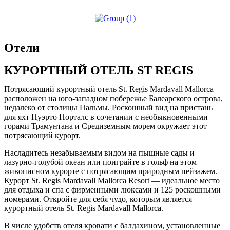
африка и индийский океан
Азия
Центральная и южная америка
Отели
Евросоюз и восточная европа
Ближний восток
КУРОРТНЫЙ ОТЕЛЬ ST REGIS
Северная америка
карибский бассейн
Потрясающий курортный отель St. Regis Mardavall Mallorca
расположен на юго-западном побережье Балеарского острова,
АКТИВНЫЙ ОТДЫХ
недалеко от столицы Пальмы. Роскошный вид на пристань
ИСКУССТВО И КУЛЬТУРА
для яхт Пуэрто Порталс в сочетании с необыкновенными
пляжный ОТДЫХ
горами Трамунтана и Средиземным морем окружает этот
городской туризм
потрясающий курорт.
КОРПОРАТИВНЫЕ КАНИКУЛЫ
круизы
Насладитесь незабываемым видом на пышные сады и
СЕМЕЙНЫЕ ТУРЫ
лазурно-голубой океан или поиграйте в гольф на этом
свадебные туры
живописном курорте с потрясающим природным пейзажем.
ЛЕЧЕБНО-ОЗДОРОВИТЕЛЬНЫЙ ТУРИЗМ
Курорт St. Regis Mardavall Mallorca Resort — идеальное место
САФАРИ-ПУТЕШЕСТВИЯ
для отдыха и спа с фирменными люксами и 125 роскошными
ГОРНОЛЫЖНЫЙ ТУРИЗМ
номерами. Откройте для себя чудо, которым является
курортный отель St. Regis Mardavall Mallorca.
В числе удобств отеля кровати с балдахином, установленные